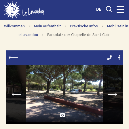
DE
Willkommen
»
Mein Aufenthalt
»
Praktische Infos
»
Mobil sein in
Le Lavandou
»
Parkplatz der Chapelle de Saint-Clair
5