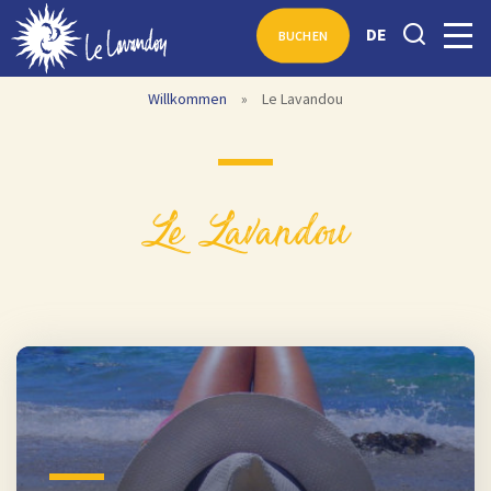
DE
BUCHEN
Willkommen
»
Le Lavandou
Le Lavandou