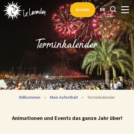
DE
BUCHEN
Terminkalender
Willkommen
»
Mein Aufenthalt
»
Terminkalender
Animationen und Events das ganze Jahr über!