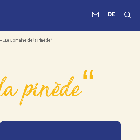
DE
 – „Le Domaine de la Pinède“
 la pinède“