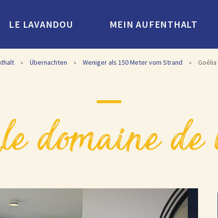
LE LAVANDOU
MEIN AUFENTHALT
thalt
»
Übernachten
»
Weniger als 150 Meter vom Strand
»
Goélia
 „le domaine de