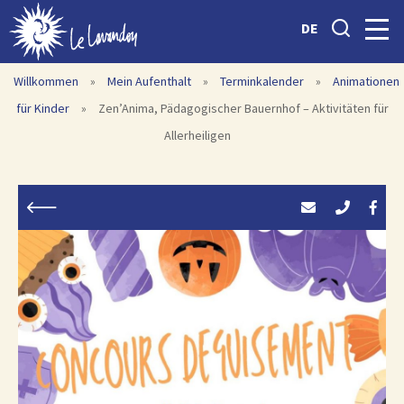
DE
Willkommen
»
Mein Aufenthalt
»
Terminkalender
»
Animationen
für Kinder
»
Zen’Anima, Pädagogischer Bauernhof – Aktivitäten für
Allerheiligen