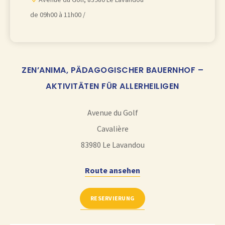
u
de 09h00 à 11h00 /
t
e
r
à
ZEN’ANIMA, PÄDAGOGISCHER BAUERNHOF –
m
AKTIVITÄTEN FÜR ALLERHEILIGEN
o
n
Avenue du Golf
A
Cavalière
g
83980
Le Lavandou
e
Route ansehen
n
d
RESERVIERUNG
a
G