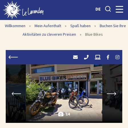
DE
Willkommen
»
Mein Aufenthalt
»
Spaß haben
»
Buchen Sie Ihre
Aktivitäten zu cleveren Preisen
»
Blue Bikes
14