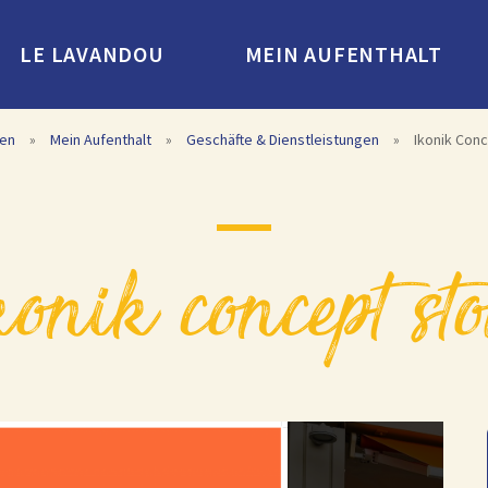
LE LAVANDOU
MEIN AUFENTHALT
en
»
Mein Aufenthalt
»
Geschäfte & Dienstleistungen
»
Ikonik Con
ikonik concept st