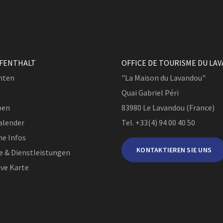
UFENTHALT
OFFICE DE TOURISME DU LA
hten
"La Maison du Lavandou"
Quai Gabriel Péri
ben
83980
Le Lavandou (France)
alender
Tel. +33(4) 94 00 40 50
he Infos
KONTAKTIEREN SIE UNS
e & Dienstleistungen
ive Karte