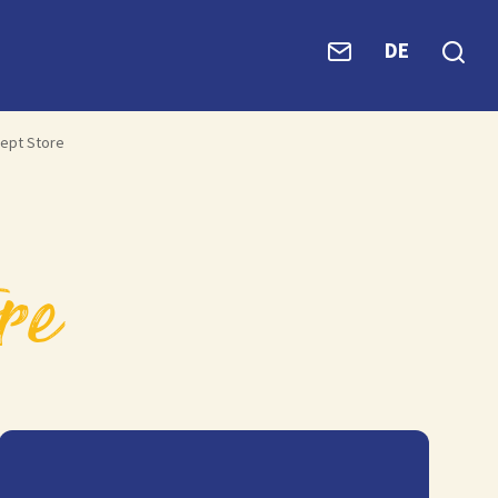
DE
cept Store
ore