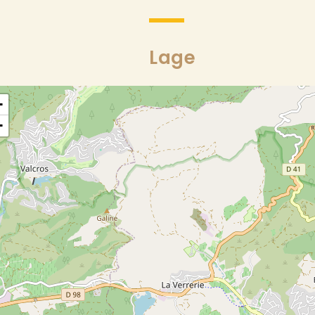
Lage
+
−