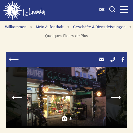
DE
Willkommen
»
Mein Aufenthalt
»
Geschäfte & Dienstleistungen
»
Quelques Fleurs de Plus
5