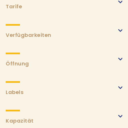
Tarife
Doppelzimmer
(von 15/04/2023 bis 30/10/2023)
Min.
68€
Max.
124€
Verfügbarkeiten
Frühstück
(von 15/04/2023 bis 30/10/2023)
Min.
9€
Öffnung
Labels
Kapazität