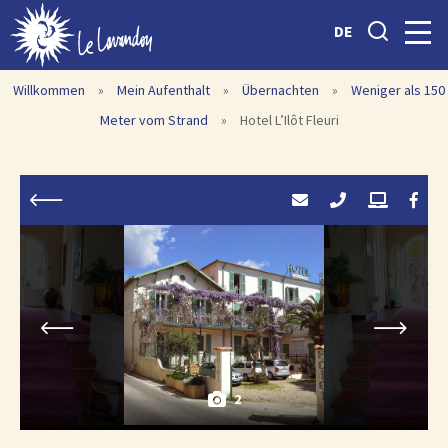
DE
Willkommen
»
Mein Aufenthalt
»
Übernachten
»
Weniger als 150
Meter vom Strand
»
Hotel L’Ilôt Fleuri
2