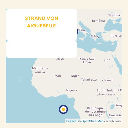
+
STRAND VON
−
AIGUEBELLE
Leaflet
| ©
OpenStreetMap
contributors