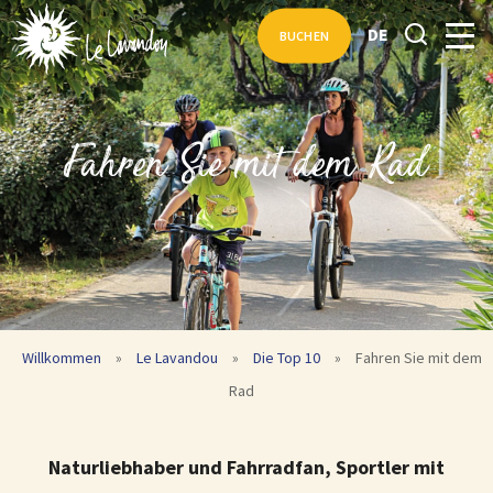
DE
BUCHEN
Fahren Sie mit dem Rad
Willkommen
»
Le Lavandou
»
Die Top 10
»
Fahren Sie mit dem
Rad
Naturliebhaber und Fahrradfan, Sportler mit