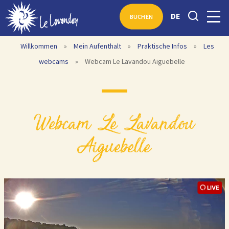
DE
BUCHEN
Willkommen
»
Mein Aufenthalt
»
Praktische Infos
»
Les
webcams
»
Webcam Le Lavandou Aiguebelle
Webcam Le Lavandou
Aiguebelle