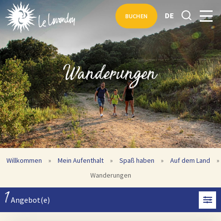
DE
BUCHEN
Wanderungen
Willkommen
»
Mein Aufenthalt
»
Spaß haben
»
Auf dem Land
»
Wanderungen
1
Angebot(e)