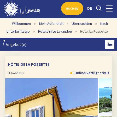
DE
BUCHEN
Willkommen
»
Mein Aufenthalt
»
Übernachten
»
Nach
Unterkunftstyp
»
Hotels in Le Lavandou
»
Hotel La Fossette
1
Angebot(e)
HÔTEL DE LA FOSSETTE
Online-Verfügbarkeit
LE LAVANDOU