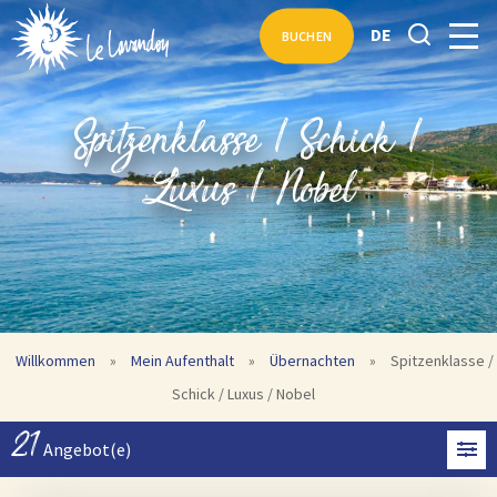
DE
BUCHEN
Spitzenklasse / Schick /
Luxus / Nobel
Willkommen
»
Mein Aufenthalt
»
Übernachten
»
Spitzenklasse /
Schick / Luxus / Nobel
21
Angebot(e)