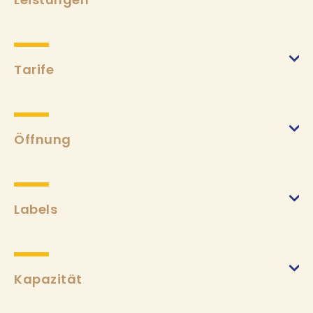
Tarife
Nach der Karte
(von 25/03/2024 bis 03/11/2024)
Min.
14€
Max.
120€
Öffnung
Erwachsenenmenü
(von 25/03/2024 bis 03/11/2024)
Min.
29€
Max.
150€
Labels
Kindermenü
(von 25/03/2024 bis 03/11/2024)
Min.
14€
Kapazität