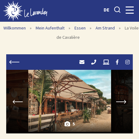
DE
Willkommen
»
Mein Aufenthalt
»
Essen
»
Am Strand
»
La Voile
de Cavalière
5