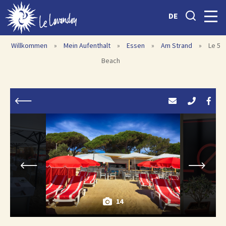
DE
Willkommen
»
Mein Aufenthalt
»
Essen
»
Am Strand
»
Le 5
Beach
14