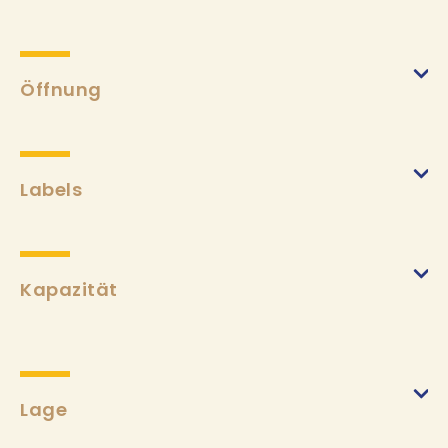
Nach der Karte
(von 01/05/2025 bis 31/10/2025)
Min.
14€
Max.
22€
Öffnung
Labels
Kapazität
Lage