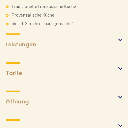
Traditionelle französische Küche
Provenzalische Küche
bietet Gerichte "hausgemacht"
Leistungen
Tarife
Nach der Karte
(von 23/03/2024 bis 30/10/2024)
Min.
12€
Max.
85€
Öffnung