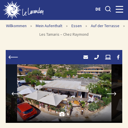
DE
Willkommen
»
Mein Aufenthalt
»
Essen
»
Auf der Terrasse
»
Les Tamaris – Chez Raymond
6