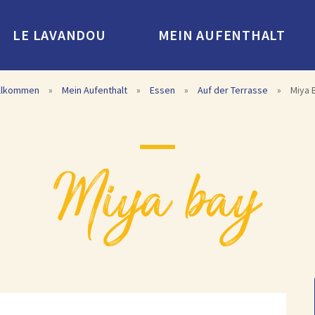
LE LAVANDOU
MEIN AUFENTHALT
llkommen
»
Mein Aufenthalt
»
Essen
»
Auf der Terrasse
»
Miya 
miya bay