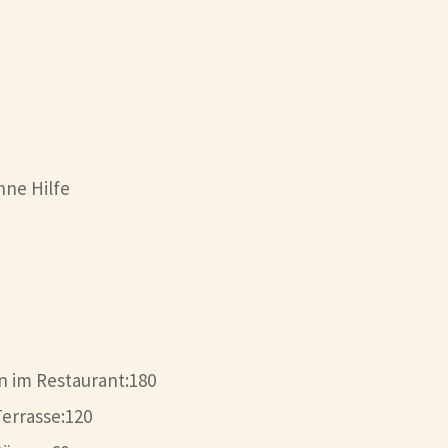
hne Hilfe
n im Restaurant:180
Terrasse:120