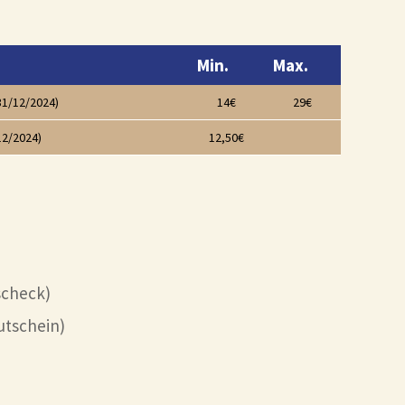
Min.
Max.
31/12/2024)
14€
29€
12/2024)
12,50€
scheck)
utschein)