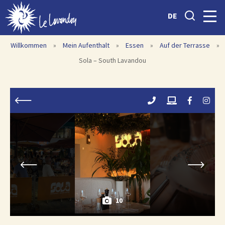
DE
Willkommen
»
Mein Aufenthalt
»
Essen
»
Auf der Terrasse
»
Sola – South Lavandou
10