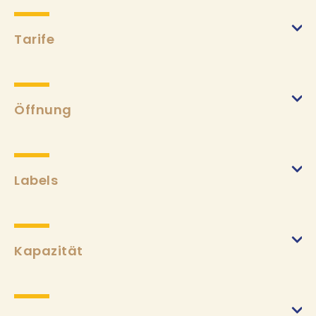
Tarife
Nach der Karte
(von 12/02/2025 bis 11/11/2025)
Min.
18€
Max.
65€
Öffnung
Erwachsenenmenü
(von 12/02/2025 bis 11/11/2025)
Min.
26€
Max.
100€
Labels
Kindermenü
(von 12/02/2025 bis 11/11/2025)
Min.
14€
Kapazität