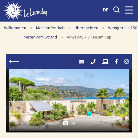
DE
Willkommen
»
Mein Aufenthalt
»
Übernachten
»
Weniger als 150
Meter vom Strand
»
Akwabay – Villen am Kap
16