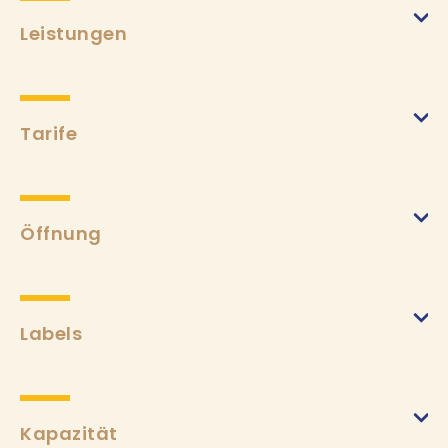
Leistungen
Tarife
2 Personen
(von 01/04/2024 bis 31/10/2024)
Min.
260€
Max.
990€
Öffnung
Kurtaxe
(von 01/04/2024 bis 31/10/2024)
Min.
4,75€
Labels
Aufpreis für Haustiere
(von 01/04/2024 bis 31/10/2024)
Min.
25€
Kapazität