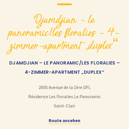
djamdjian – le
panoramic/les floralies – 4-
zimmer-apartment „duplex“
DJAMDJIAN – LE PANORAMIC/LES FLORALIES –
4-ZIMMER-APARTMENT „DUPLEX“
2005 Avenue de la 1ère DFL
Résidence Les floralies Le Panoramic
Saint-Clair
Route ansehen