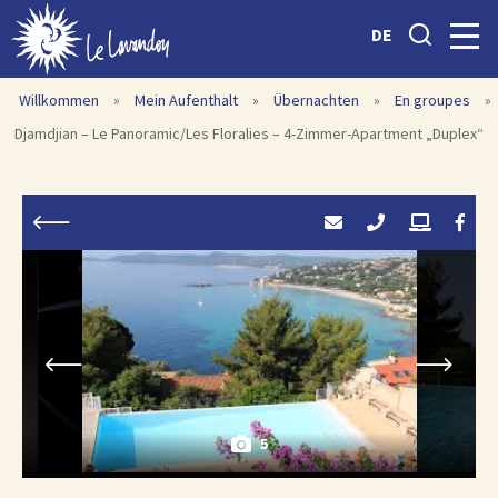
DE
Willkommen
»
Mein Aufenthalt
»
Übernachten
»
En groupes
»
Djamdjian – Le Panoramic/Les Floralies – 4-Zimmer-Apartment „Duplex“
5