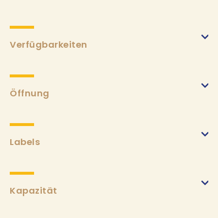
Eine Woche
(von 01/02/2025 bis 01/11/2025)
Min.
240€
Max.
1355€
Verfügbarkeiten
Kurtaxe
(von 01/02/2025 bis 01/11/2025)
Min.
2,30€
Öffnung
Labels
Kapazität