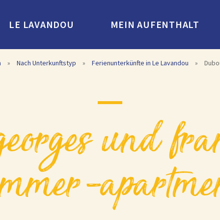
LE LAVANDOU
MEIN AUFENTHALT
n
»
Nach Unterkunftstyp
»
Ferienunterkünfte in Le Lavandou
»
Dubo
immer-apartme