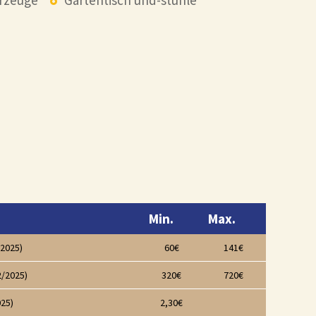
hrzeuge
Gartentisch und-stühle
Min.
Max.
/2025)
60€
141€
2/2025)
320€
720€
025)
2,30€