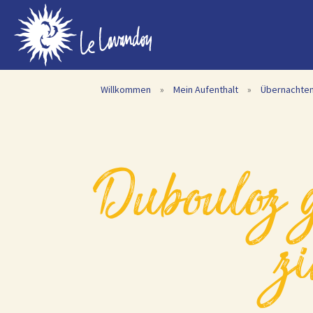
Willkommen
»
Mein Aufenthalt
»
Übernachte
dubouloz georges und françoise – 1-
z