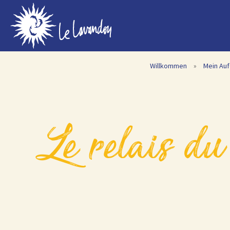
Willkommen
»
Mein Auf
le relais du vieux sauvaire – villa t4 „le