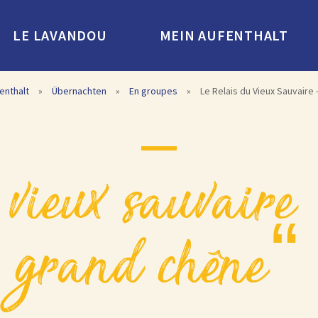
LE LAVANDOU
MEIN AUFENTHALT
enthalt
»
Übernachten
»
En groupes
»
Le Relais du Vieux Sauvaire 
grand chêne“