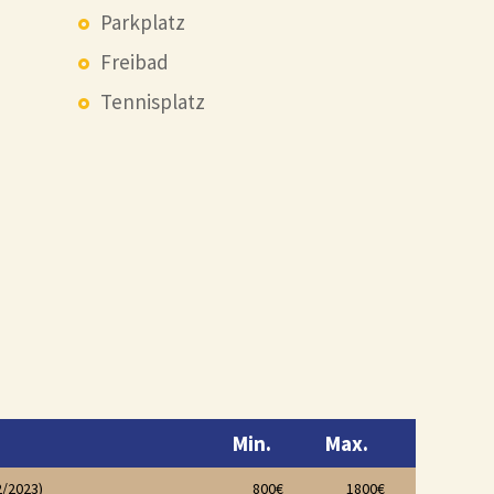
Parkplatz
Freibad
Tennisplatz
Min.
Max.
2/2023)
800€
1800€