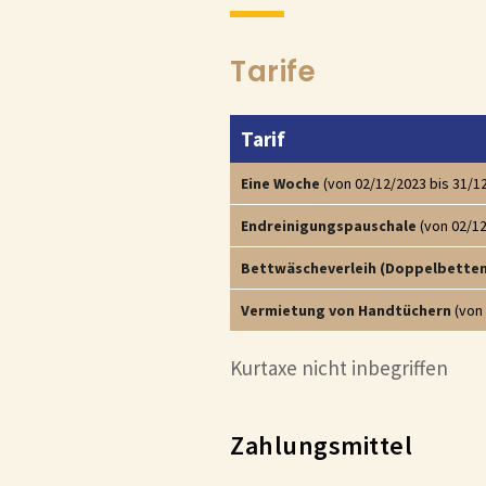
Tarife
Tarif
Eine Woche
(von 02/12/2023 bis 31/1
Endreinigungspauschale
(von 02/12
Bettwäscheverleih (Doppelbetten
Vermietung von Handtüchern
(von 
Kurtaxe nicht inbegriffen
Zahlungsmittel