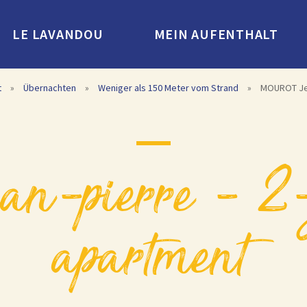
LE LAVANDOU
MEIN AUFENTHALT
t
»
Übernachten
»
Weniger als 150 Meter vom Strand
»
MOUROT Jea
apartment